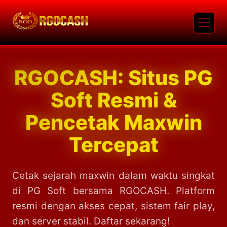
RGOCASH: Situs PG
Soft Resmi &
Pencetak Maxwin
Tercepat
Cetak sejarah maxwin dalam waktu singkat
di PG Soft bersama RGOCASH. Platform
resmi dengan akses cepat, sistem fair play,
dan server stabil. Daftar sekarang!