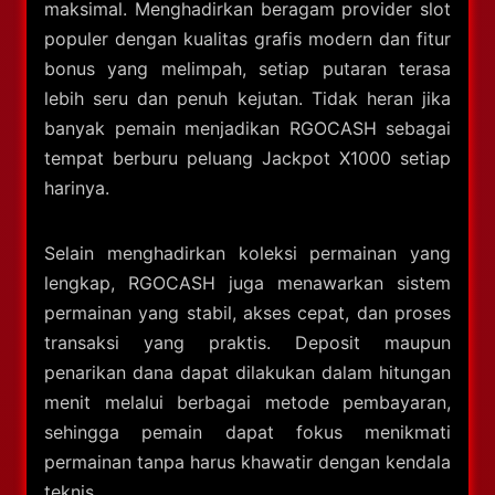
maksimal. Menghadirkan beragam provider slot
populer dengan kualitas grafis modern dan fitur
bonus yang melimpah, setiap putaran terasa
lebih seru dan penuh kejutan. Tidak heran jika
banyak pemain menjadikan RGOCASH sebagai
tempat berburu peluang Jackpot X1000 setiap
harinya.
Selain menghadirkan koleksi permainan yang
lengkap, RGOCASH juga menawarkan sistem
permainan yang stabil, akses cepat, dan proses
transaksi yang praktis. Deposit maupun
penarikan dana dapat dilakukan dalam hitungan
menit melalui berbagai metode pembayaran,
sehingga pemain dapat fokus menikmati
permainan tanpa harus khawatir dengan kendala
teknis.