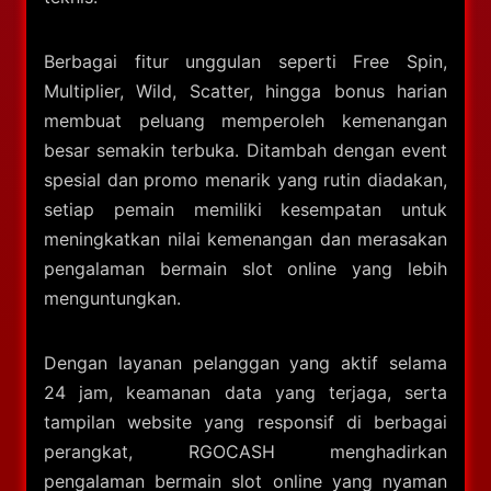
Berbagai fitur unggulan seperti Free Spin,
Multiplier, Wild, Scatter, hingga bonus harian
membuat peluang memperoleh kemenangan
besar semakin terbuka. Ditambah dengan event
spesial dan promo menarik yang rutin diadakan,
setiap pemain memiliki kesempatan untuk
meningkatkan nilai kemenangan dan merasakan
pengalaman bermain slot online yang lebih
menguntungkan.
Dengan layanan pelanggan yang aktif selama
24 jam, keamanan data yang terjaga, serta
tampilan website yang responsif di berbagai
perangkat, RGOCASH menghadirkan
pengalaman bermain slot online yang nyaman